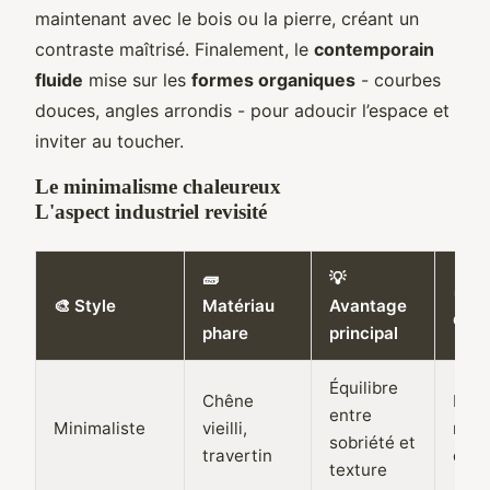
maintenant avec le bois ou la pierre, créant un
contraste maîtrisé. Finalement, le
contemporain
fluide
mise sur les
formes organiques
- courbes
douces, angles arrondis - pour adoucir l’espace et
inviter au toucher.
Le minimalisme chaleureux
L'aspect industriel revisité
🧱
💡
🧽 T
🎨 Style
Matériau
Avantage
d'en
phare
principal
Équilibre
Chêne
Huil
entre
Minimaliste
vieilli,
nett
sobriété et
travertin
dou
texture