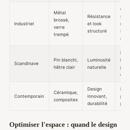
Chif
Métal
Résistance
sec,
brossé,
Industriel
et look
nett
verre
structuré
sans
trempé
alco
Nett
Pin blanchi,
Luminosité
humi
Scandinave
hêtre clair
naturelle
pas
d'ab
Design
Micr
Céramique,
Contemporain
innovant,
prod
composites
durabilité
pH n
Optimiser l'espace : quand le design