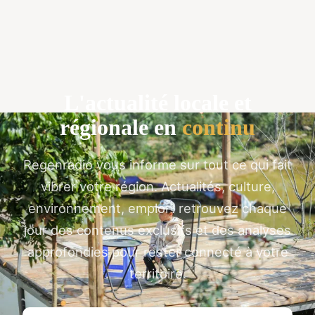
L'actualité locale et
régionale en
continu
Regenradio vous informe sur tout ce qui fait
vibrer votre région. Actualités, culture,
environnement, emploi : retrouvez chaque
jour des contenus exclusifs et des analyses
approfondies pour rester connecté à votre
territoire.