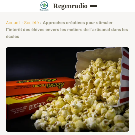
Regenradio
Accueil
›
Société
›
Approches créatives pour stimuler
l"intérêt des élèves envers les métiers de l"artisanat dans les
écoles