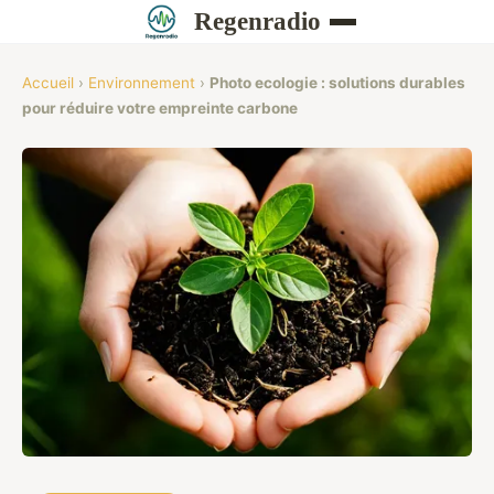
Regenradio
Accueil
›
Environnement
›
Photo ecologie : solutions durables
pour réduire votre empreinte carbone