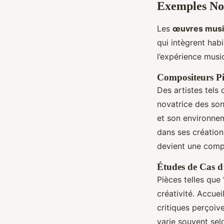
Exemples Not
Les
œuvres musi
qui intègrent hab
l’expérience musi
Compositeurs Pi
Des artistes tels
novatrice des sons
et son environnem
dans ses création
devient une compo
Études de Cas d
Pièces telles que
créativité. Accuei
critiques perçoiv
varie souvent selo