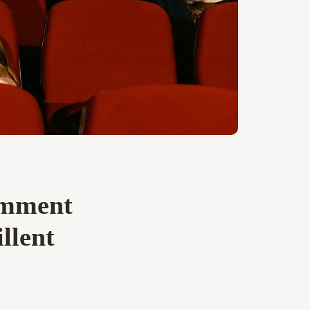
omment
llent