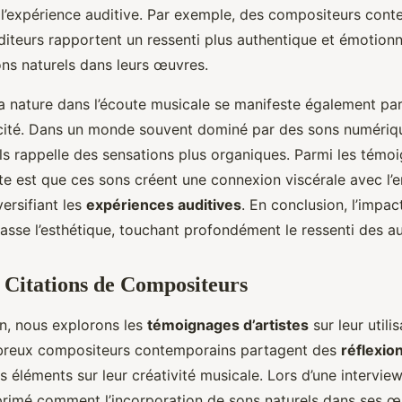
 l’expérience auditive. Par exemple, des compositeurs con
diteurs rapportent un ressenti plus authentique et émotionn
sons naturels dans leurs œuvres.
a nature dans l’écoute musicale se manifeste également pa
cité. Dans un monde souvent dominé par des sons numériques
ls rappelle des sensations plus organiques. Parmi les témoig
te est que ces sons créent une connexion viscérale avec l’
versifiant les
expériences auditives
. En conclusion, l’impa
asse l’esthétique, touchant profondément le ressenti des au
t Citations de Compositeurs
n, nous explorons les
témoignages d’artistes
sur leur utili
breux compositeurs contemporains partagent des
réflexio
s éléments sur leur créativité musicale. Lors d’une intervie
primé comment l’incorporation de sons naturels dans ses œ