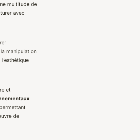
une multitude de
pturer avec
rer
la manipulation
 l’esthétique
re et
onnementaux
t permettant
ouvre de