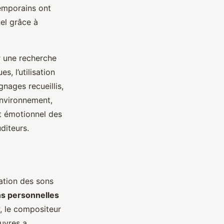
temporains ont
el grâce à
r une recherche
, l’utilisation
nages recueillis,
environnement,
ct émotionnel des
diteurs.
sation des sons
ns personnelles
w, le compositeur
uvres a