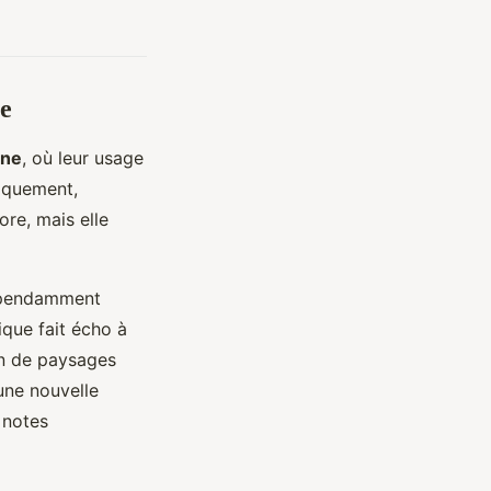
ne
rne
, où leur usage
riquement,
ore, mais elle
épendamment
ique fait écho à
on de paysages
une nouvelle
 notes