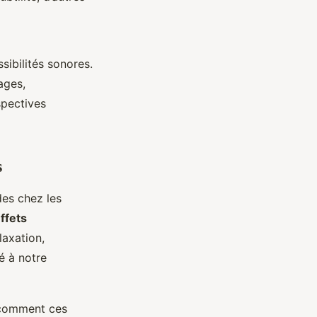
sibilités sonores.
ages,
spectives
s
es chez les
ffets
laxation,
é à notre
 comment ces