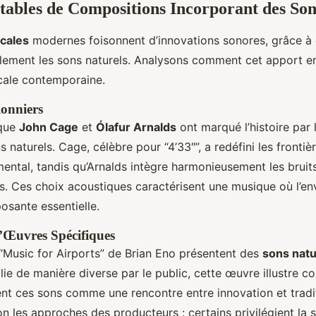
ables de Compositions Incorporant des Son
cales
modernes foisonnent d’innovations sonores, grâce à
ilement les sons naturels. Analysons comment cet apport en
cale contemporaine.
onniers
 que
John Cage
et
Ólafur Arnalds
ont marqué l’histoire par l
 naturels. Cage, célèbre pour “4’33″”, a redéfini les frontiè
ental, tandis qu’Arnalds intègre harmonieusement les bruits
s. Ces choix acoustiques caractérisent une musique où l’e
sante essentielle.
’Œuvres Spécifiques
 “Music for Airports” de Brian Eno présentent des
sons natu
llie de manière diverse par le public, cette œuvre illustre 
ent ces sons comme une rencontre entre innovation et tradi
n les approches des producteurs : certains privilégient la su