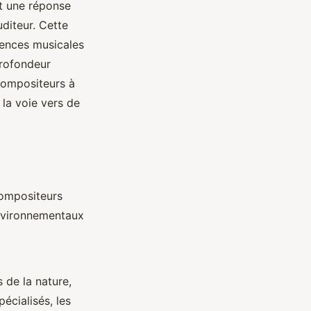
nt une réponse
uditeur. Cette
riences musicales
profondeur
compositeurs à
 la voie vers de
compositeurs
nvironnementaux
 de la nature,
écialisés, les