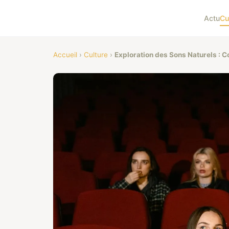
Actu
Cu
Accueil
›
Culture
›
Exploration des Sons Naturels : 